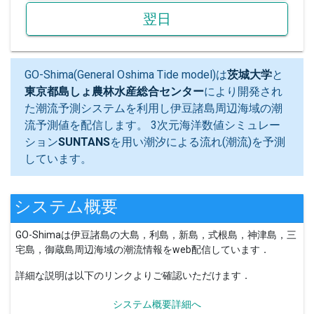
翌日
GO-Shima(General Oshima Tide model)は
茨城大学
と
東京都島しょ農林水産総合センター
により開発され
た潮流予測システムを利用し伊豆諸島周辺海域の潮
流予測値を配信します。 3次元海洋数値シミュレー
ション
SUNTANS
を用い潮汐による流れ(潮流)を予測
しています。
システム概要
GO-Shimaは伊豆諸島の大島，利島，新島，式根島，神津島，三
宅島，御蔵島周辺海域の潮流情報をweb配信しています．
詳細な説明は以下のリンクよりご確認いただけます．
システム概要詳細へ